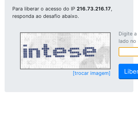
Para liberar o acesso
do IP
216.73.216.17
,
responda ao desafio abaixo.
Digite 
lado no
[trocar imagem]