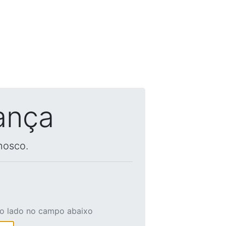
ança
nosco.
ao lado no campo abaixo