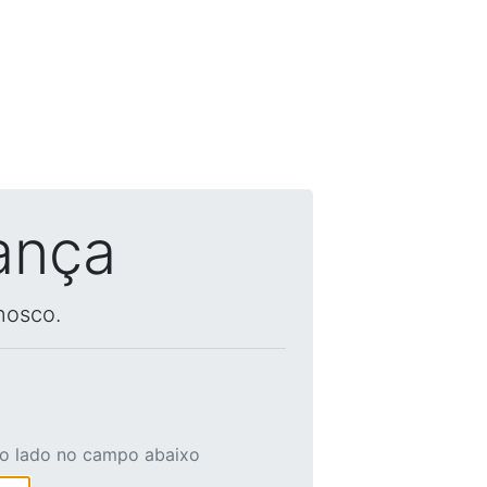
ança
nosco.
ao lado no campo abaixo