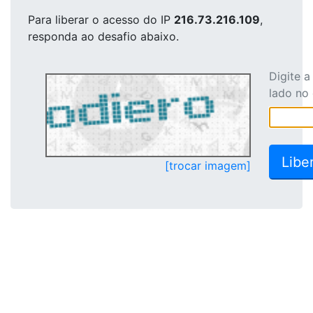
Para liberar o acesso
do IP
216.73.216.109
,
responda ao desafio abaixo.
Digite 
lado no
[trocar imagem]