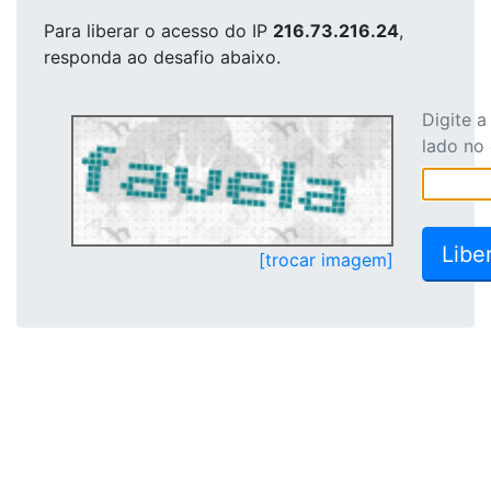
Para liberar o acesso
do IP
216.73.216.24
,
responda ao desafio abaixo.
Digite 
lado no
[trocar imagem]