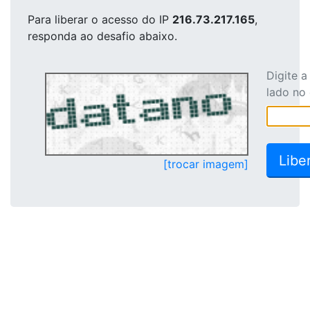
Para liberar o acesso
do IP
216.73.217.165
,
responda ao desafio abaixo.
Digite 
lado no
[trocar imagem]