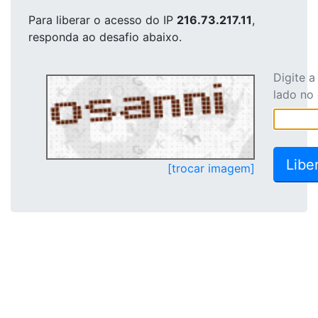
Para liberar o acesso
do IP
216.73.217.11
,
responda ao desafio abaixo.
Digite 
lado no
[trocar imagem]